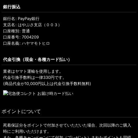
銀行振込
銀行名
:
PayPay銀行
支店名
:
はやぶさ支店（００３）
口座種別
:
普通
口座番号
:
7004209
口座名義
:
ハヤマモトヒロ
代金引換（現金・各種カード払い）
業者はヤマト運輸を使用します。
代金引換手数料は一律330円です。
(商品代金が10,000円以上は代金引換手数料無料)
ポイントについて
死着保証分をポイントで付加させていただいた場合、次回以降のご購入
時にご利用いただけます。
また、各種キャンペーンにて付加（プレゼント）されたポイントも同様