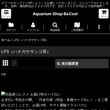
ビクールオンラインHPへようこそお越しくださいました。リニューアルいたしま
す。送料・梱包料合計１０００円です。合計１００００円以上で送料無料！
Aquarium Shop BeCool
メニュー
カート
カテゴリ
マイページ
商品検索
ご利用案内
ホーム
>
LPS（ハナガササンゴ系）
LPS（ハナガササンゴ系）
表示順変更
閉じる
0
件
表示数
:
並び順
:
お支払い手続きの際、「代金引換（現金・各種カード払い）」をご選
絞り込む
択いただくことで、お届け時、ヤマト運輸ドライバーに