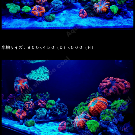
水槽サイズ：９００×４５０（Ｄ）×５００（Ｈ）