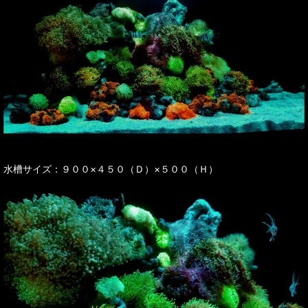
水槽サイズ：９００×４５０（Ｄ）×５００（Ｈ）