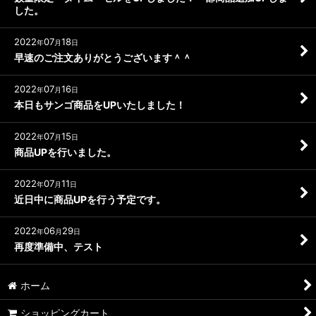
した。
2022
07
18
年
月
日
早速のご注文ありがとうございます＾＾
2022
07
16
年
月
日
本日もサンゴ商品をUPいたしました！
2022
07
15
年
月
日
商品UPを行いました。
2022
07
11
年
月
日
近日中に商品UPを行う予定です。
2022
06
29
年
月
日
再度準備中、テスト
ホーム
ショッピングカート