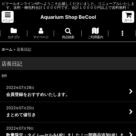
ビクールオンラインHPへようこそお越しくださいました。リニューアルいたしま
す。送料・梱包料合計１０００円です。合計１００００円以上で送料無料！
Aquarium Shop BeCool
メニュー
カート
カテゴリ
マイページ
商品検索
ご利用案内
ホーム
>
店長日記
店長日記
8
件
2022
07
28
年
月
日
会員登録をおすすめいたします。
2022
07
20
年
月
日
まとめて値引き
2022
07
19
年
月
日
数量限定・タイム―セルをUPしました！一部商品追加UPしま