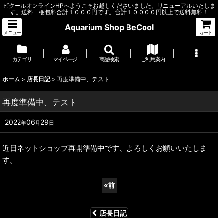
ビクールオンラインHPへようこそお越しくださいました。リニューアルいたしま
す。送料・梱包料合計１０００円です。合計１００００円以上で送料無料！
Aquarium Shop BeCool
メニュー
カート
カテゴリ
マイページ
商品検索
ご利用案内
ホーム
>
店長日記
>
再度準備中、テスト
再度準備中、テスト
2022
06
29
年
月
日
近日ネットショップ再開準備中です、よろしくお願いいたしま
す。
«
前
店長日記