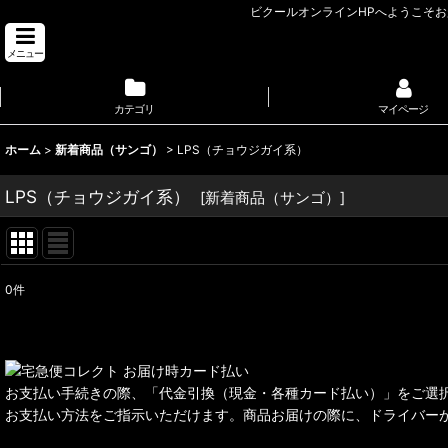
ビクールオンラインHPへようこそ
メニュー
カテゴリ
マイページ
ホーム
>
新着商品（サンゴ）
>
LPS（チョウジガイ系）
LPS（チョウジガイ系）
[
新着商品（サンゴ）
]
0
件
表示数
:
並び順
:
お支払い手続きの際、「代金引換（現金・各種カード払い）」をご選
お支払い方法をご指示いただけます。商品お届けの際に、ドライバー